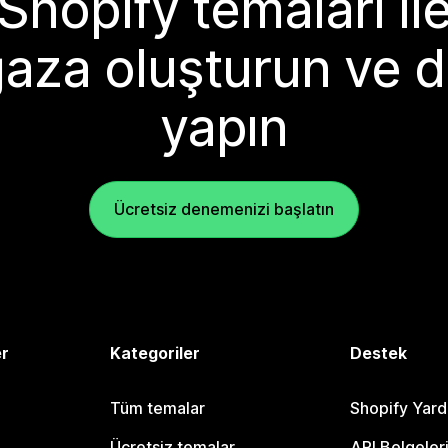
Shopify temaları il
aza oluşturun ve d
yapın
Ücretsiz denemenizi başlatın
er
Kategoriler
Destek
Tüm temalar
Shopify Yar
Ücretsiz temalar
API Belgeler