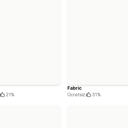
Fabric
21%
Ücretsiz
31%