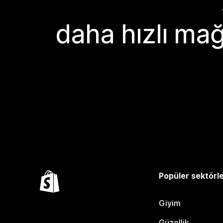
daha hızlı mağ
Popüler sektörl
Giyim
Güzellik