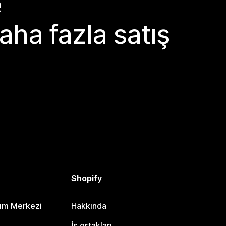
e
aha fazla satış
Shopify
dım Merkezi
Hakkında
i
İş ortakları