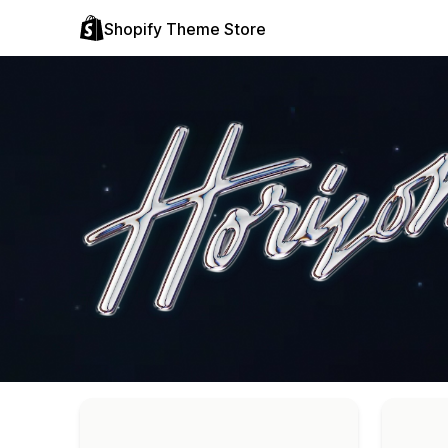
Shopify Theme Store
"Horizon temaları" koleksiyonundaki temalar