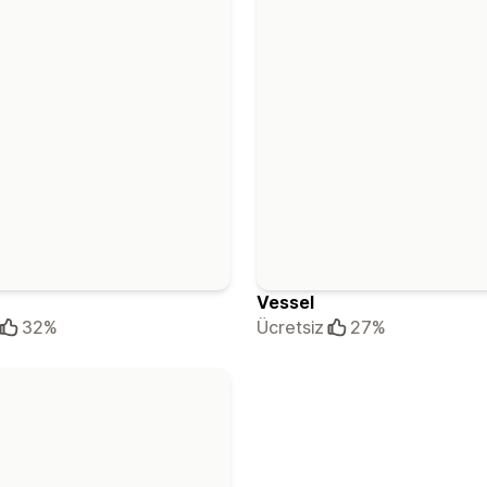
Vessel
32%
Ücretsiz
27%