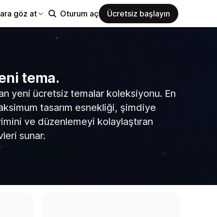
ara göz at
Oturum aç
Ücretsiz başlayın
eni tema.
an yeni ücretsiz temalar koleksiyonu. En
maksimum tasarım esnekliği, şimdiye
eyimini ve düzenlemeyi kolaylaştıran
leri sunar.