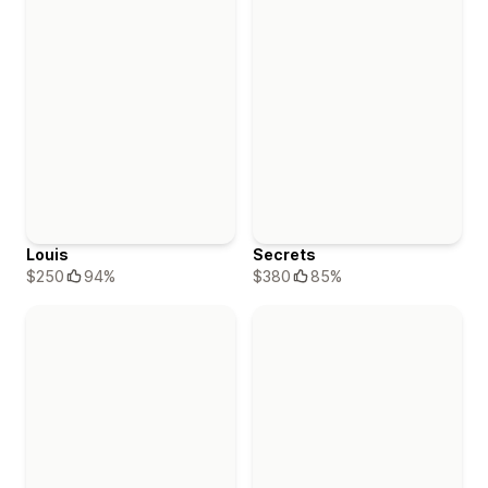
Louis
Secrets
$250
94%
$380
85%