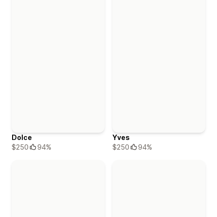
Dolce
Yves
$250
94%
$250
94%