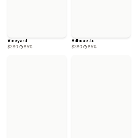
Vineyard
Silhouette
$380
85%
$380
85%