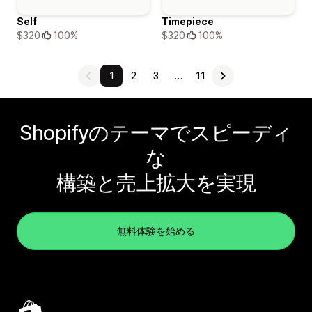
Self
Timepiece
$320
100%
$320
100%
1
2
3
…
11
Shopifyのテーマでスピーディ
な
構築と売上拡大を実現
無料体験を始める