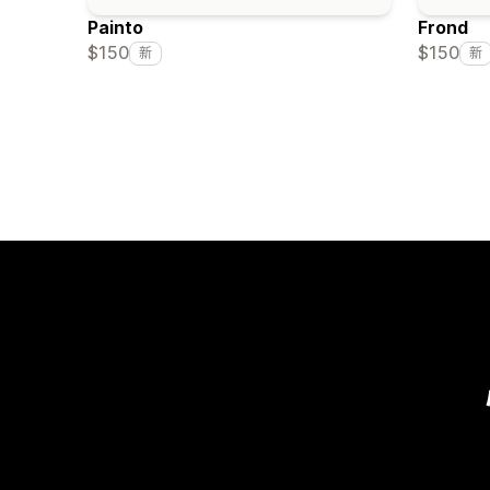
Painto
Frond
$150
$150
新
新