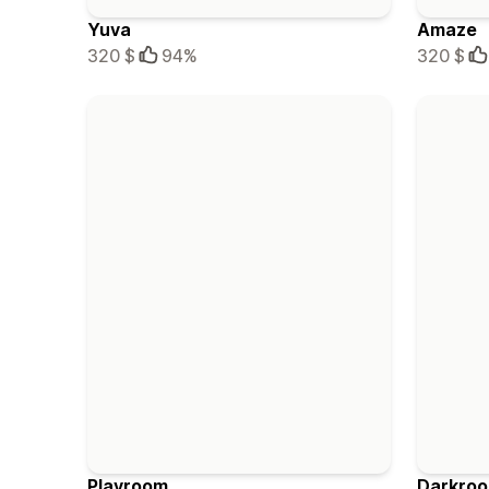
Yuva
Amaze
320 $
94%
320 $
Playroom
Darkro