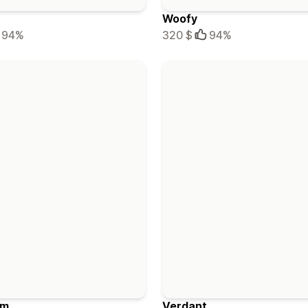
Woofy
94%
320 $
94%
om
Verdant