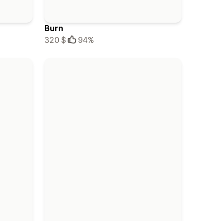
Burn
320 $
94%