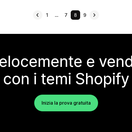
1
…
7
8
9
elocemente e vendi
con i temi Shopify
Inizia la prova gratuita