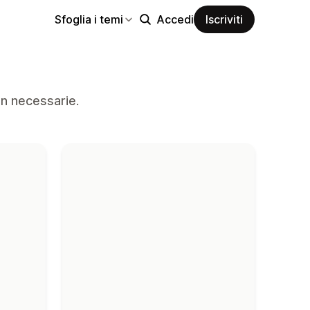
Sfoglia i temi
Accedi
Iscriviti
on necessarie.