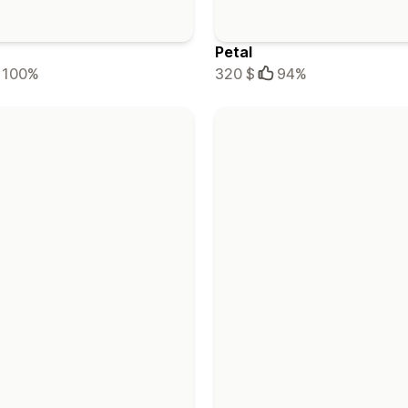
Petal
100%
320 $
94%