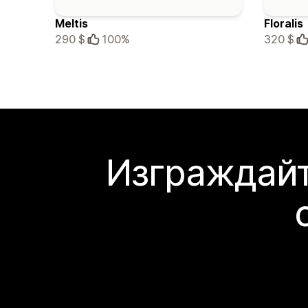
Meltis
Floralis
290 $
100%
320 $
Изграждайт