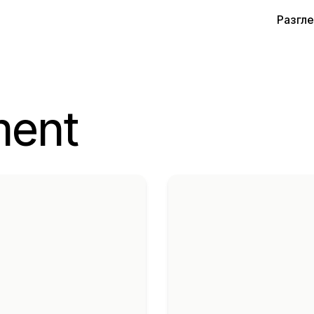
Разгл
ment