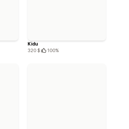
Kidu
320 $
100%