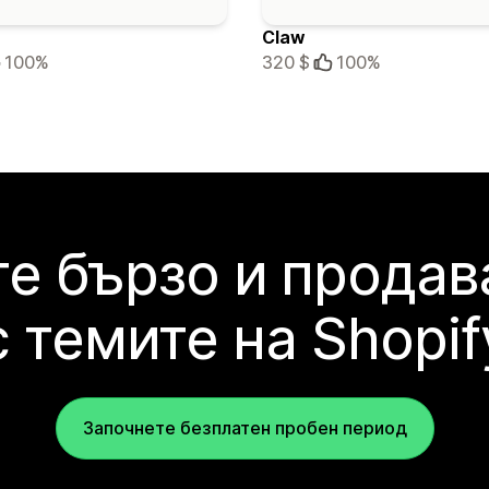
Claw
100%
320 $
100%
е бързо и продав
с темите на Shopif
Започнете безплатен пробен период