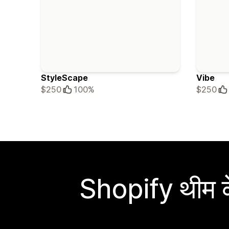
StyleScape
Vibe
$250
100%
$250
Shopify थीम के