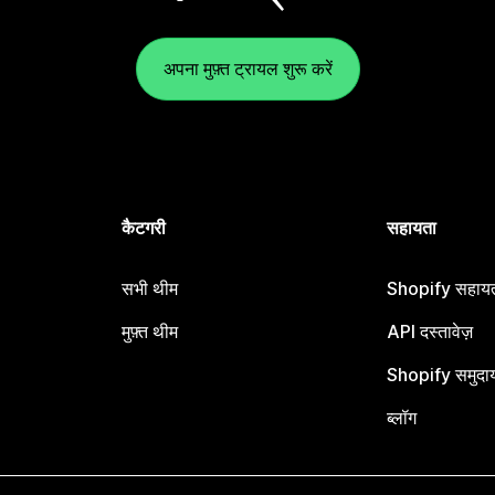
अपना मुफ़्त ट्रायल शुरू करें
कैटगरी
सहायता
सभी थीम
Shopify सहायता
मुफ़्त थीम
API दस्तावेज़
Shopify समुदा
ब्लॉग