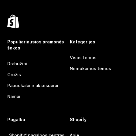
Populiariausios pramonės
Kategorijos
šakos
Visos temos
Drabužiai
Nemokamos temos
Grožis
Papuošalai ir aksesuarai
Namai
Pagalba
Shopify
„Shopify“ pagalbos centras
Apie