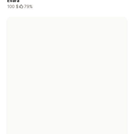
Evara
100 $
79%