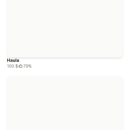
Haula
100 $
79%