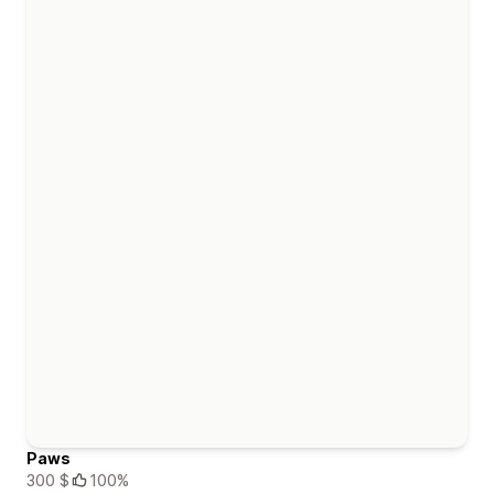
Paws
300 $
100%