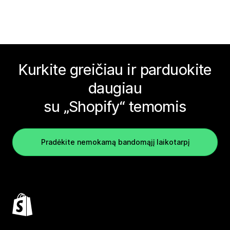
Kurkite greičiau ir parduokite
daugiau
su „Shopify“ temomis
Pradėkite nemokamą bandomąjį laikotarpį