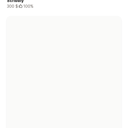
Scribbly
300 $
100%