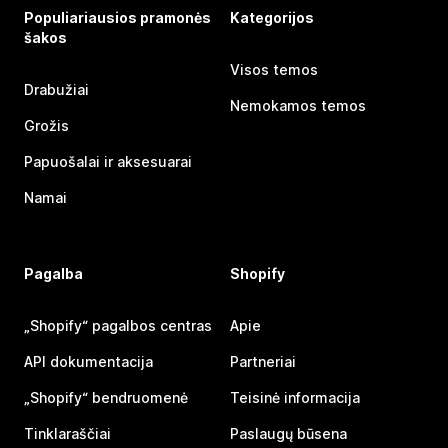
Populiariausios pramonės
Kategorijos
šakos
Visos temos
Drabužiai
Nemokamos temos
Grožis
Papuošalai ir aksesuarai
Namai
Pagalba
Shopify
„Shopify“ pagalbos centras
Apie
API dokumentacija
Partneriai
„Shopify“ bendruomenė
Teisinė informacija
Tinklaraščiai
Paslaugų būsena