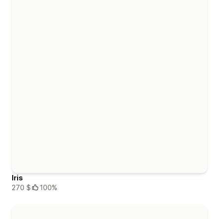
Iris
270 $
100%