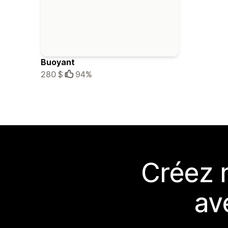
Buoyant
280 $
94%
Créez 
av