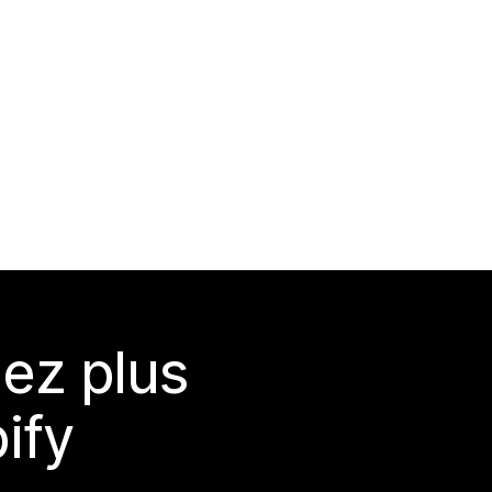
ez plus
ify