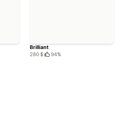
Brilliant
280 $
94%