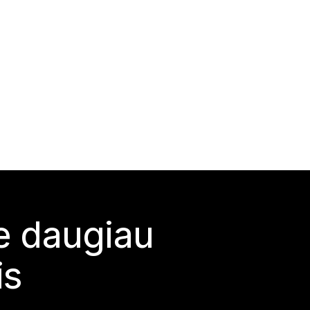
te daugiau
is