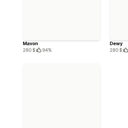
Mavon
Dewy
280 $
94%
280 $