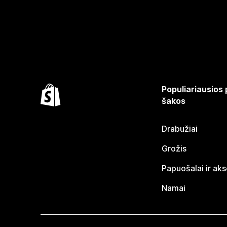
Populiariausios
šakos
Drabužiai
Grožis
Papuošalai ir ak
Namai