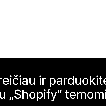
reičiau ir parduoki
u „Shopify“ temom