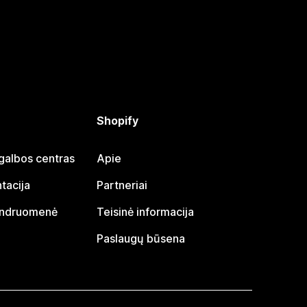
Shopify
galbos centras
Apie
tacija
Partneriai
endruomenė
Teisinė informacija
Paslaugų būsena