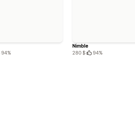
Nimble
94%
280 $
94%