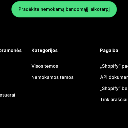
Pradėkite nemokamą bandomąjį laikotarpį
 pramonės
Kategorijos
Pagalba
Visos temos
„Shopify“ pa
Nemokamos temos
API dokumen
„Shopify“ b
sesuarai
Tinklaraščiai