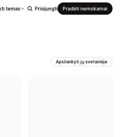
yti temas
Prisijungti
Pradėti nemokamai
Apsilankyti jų svetainėje