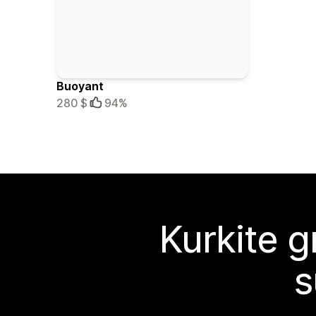
Buoyant
280 $
94%
Kurkite g
s