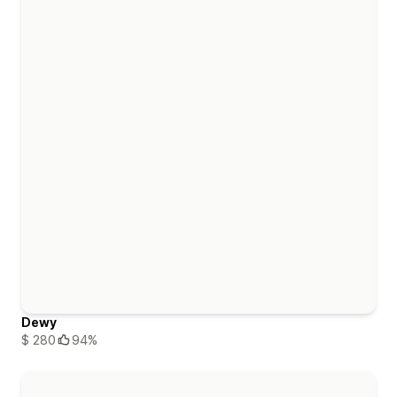
Dewy
$ 280
94%