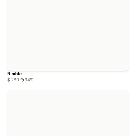
Nimble
$ 280
94%