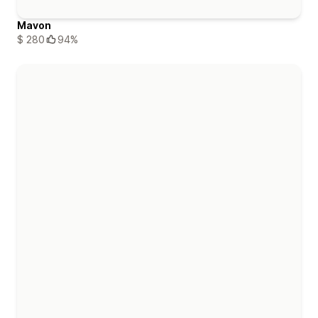
Mavon
$ 280
94%