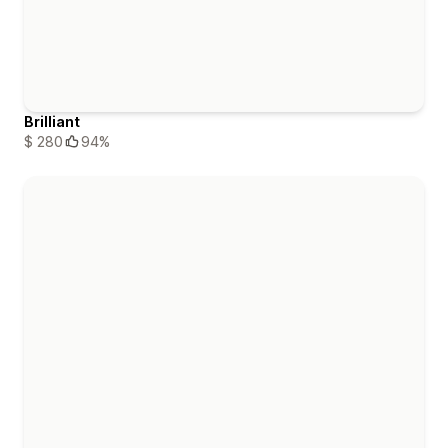
Brilliant
$ 280
94%