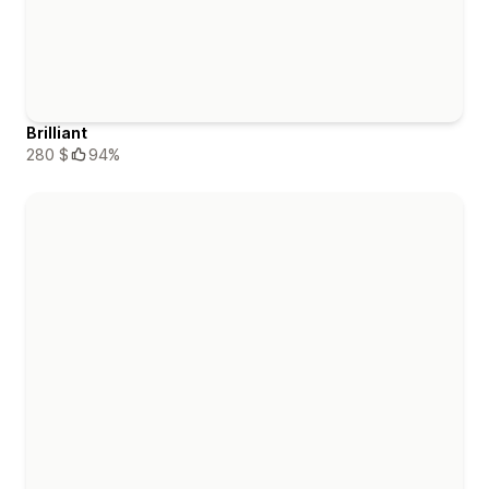
Brilliant
280 $
94%