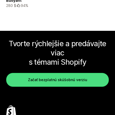
Buoyant
280 $
94%
Tvorte rýchlejšie a predávajte
viac
s témami Shopify
Začať bezplatnú skúšobnú verziu