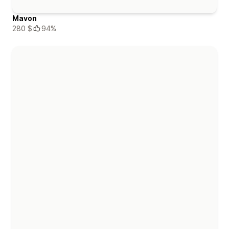
Mavon
280 $
94%