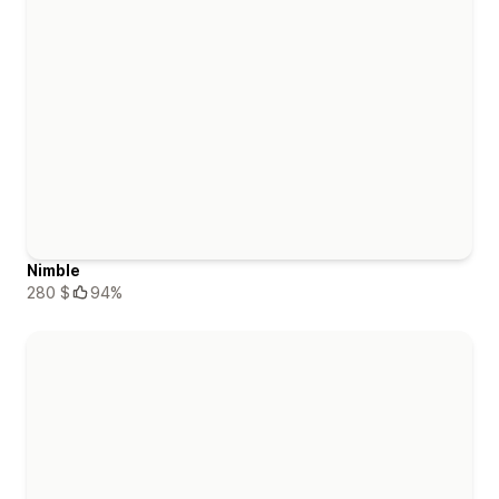
Nimble
280 $
94%