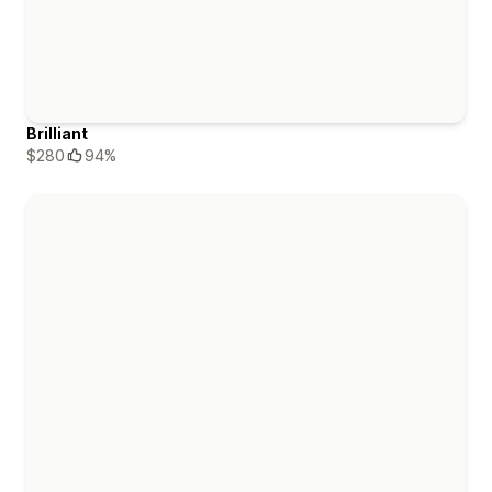
Brilliant
$280
94%