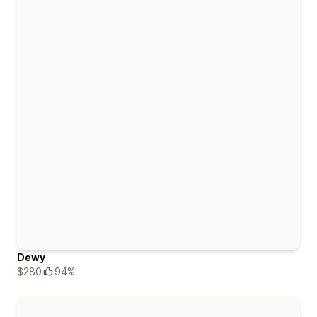
Dewy
$280
94%