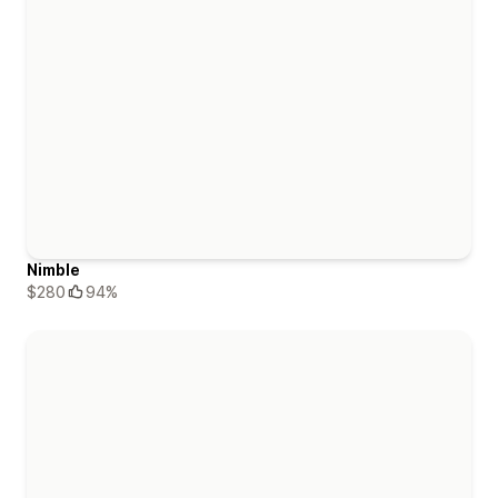
Nimble
$280
94%