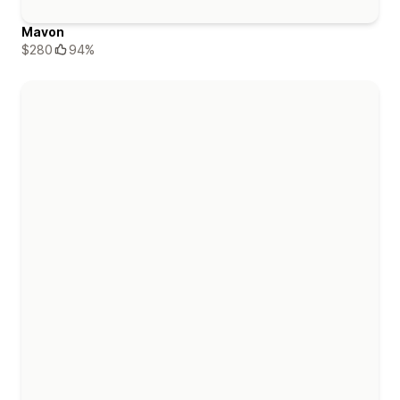
Mavon
$280
94%