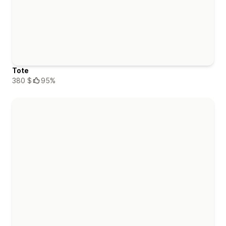
Tote
380 $
95%