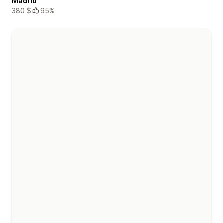
Madrid
380 $
95%