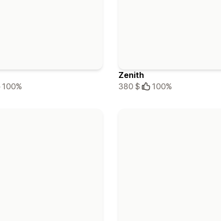
Zenith
100%
380 $
100%