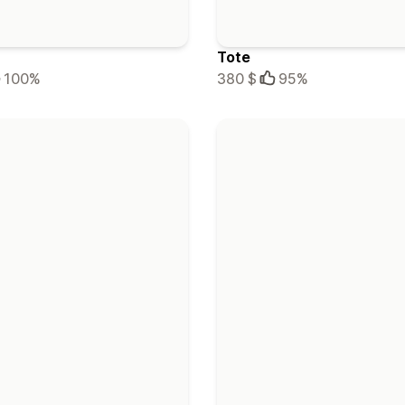
Tote
100%
380 $
95%