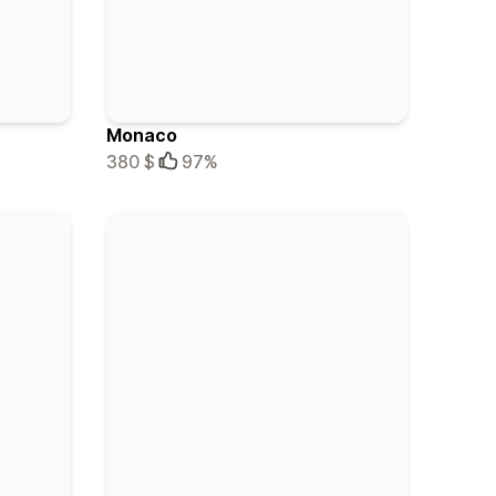
Monaco
380 $
97%