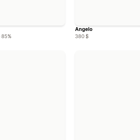
Angelo
380 $
85%