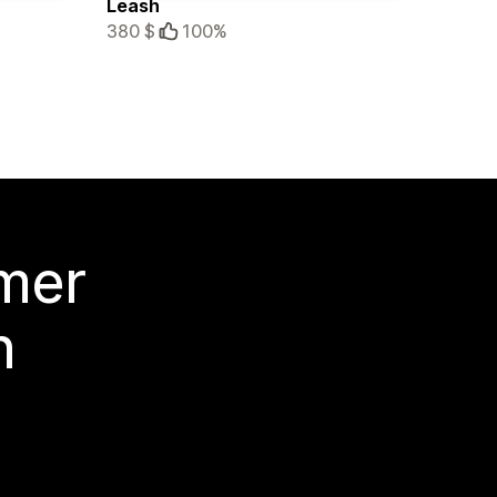
Leash
380 $
100%
 mer
n