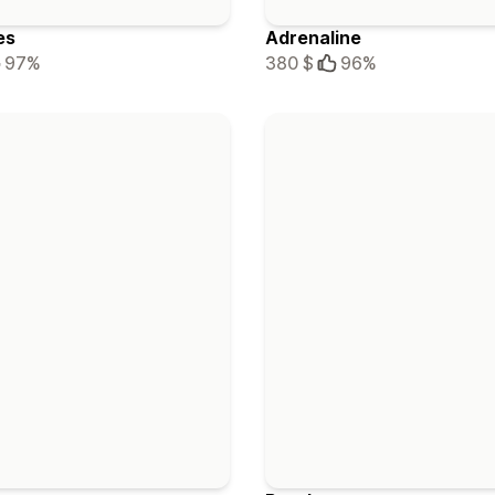
es
Adrenaline
97%
380 $
96%