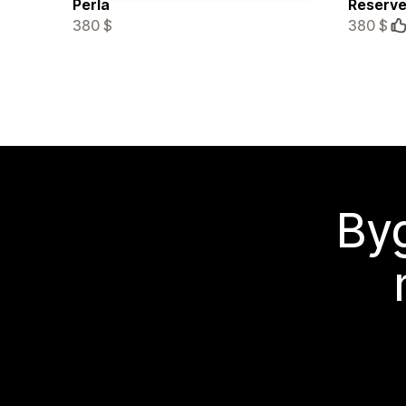
Perla
Reserv
380 $
380 $
Byg