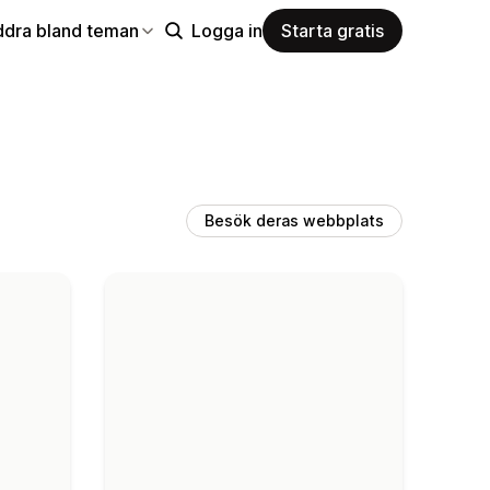
ddra bland teman
Logga in
Starta gratis
Besök deras webbplats