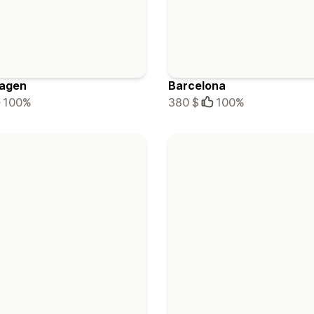
agen
Barcelona
100%
380 $
100%