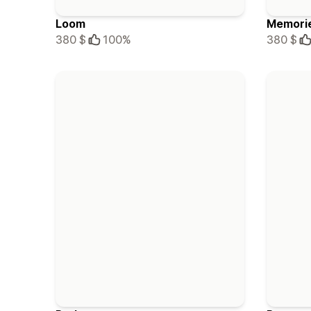
Loom
Memori
380 $
100%
380 $