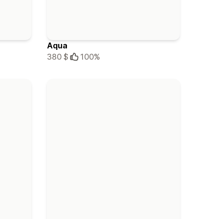
Aqua
380 $
100%