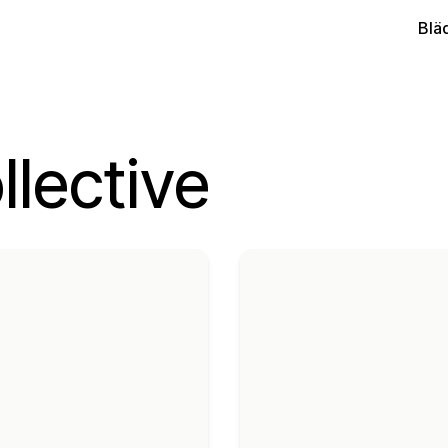
Blä
lective