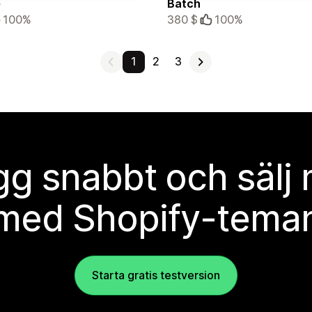
e
Batch
100%
380 $
100%
1
2
3
g snabbt och sälj
med Shopify-tema
Starta gratis testversion