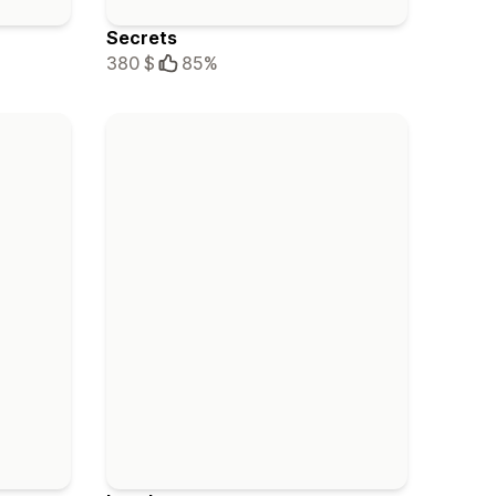
Secrets
380 $
85%