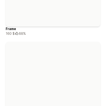
Frame
160 $
88%