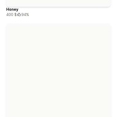
Honey
400 $
94%