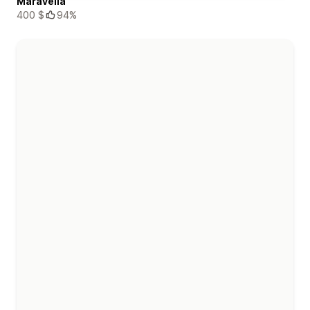
Maravella
400 $
94%