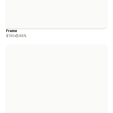
Frame
$160
88%