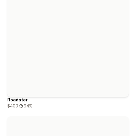
Roadster
$400
94%