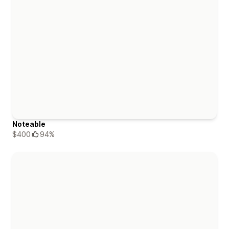
Noteable
$400
94%