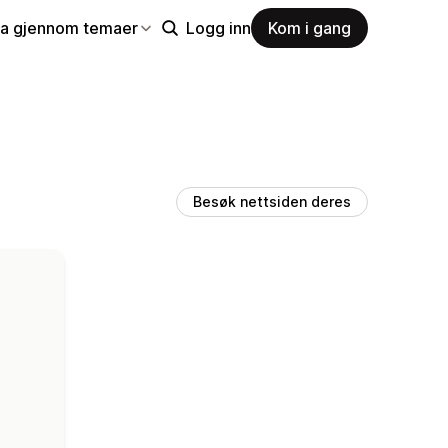
la gjennom temaer
Logg inn
Kom i gang
Besøk nettsiden deres