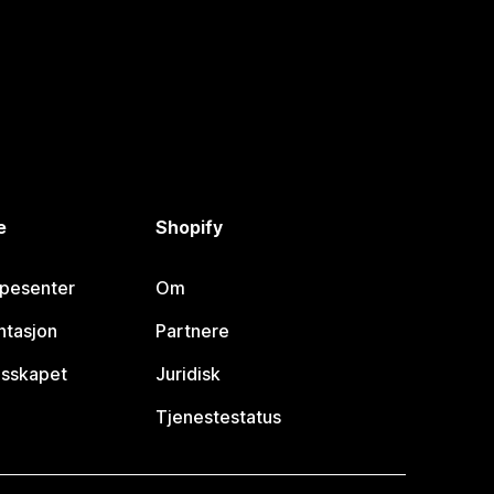
e
Shopify
lpesenter
Om
tasjon
Partnere
esskapet
Juridisk
Tjenestestatus