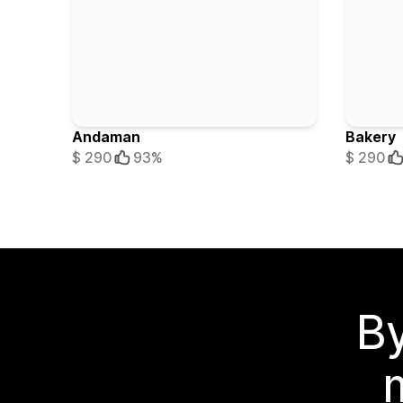
Andaman
Bakery
$ 290
93%
$ 290
By