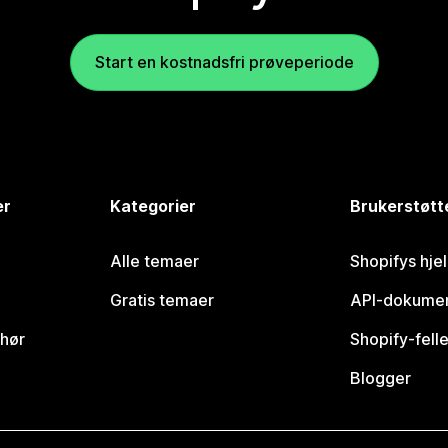
Start en kostnadsfri prøveperiode
er
Kategorier
Brukerstøtt
Alle temaer
Shopifys hje
Gratis temaer
API-dokumen
ehør
Shopify-fell
Blogger