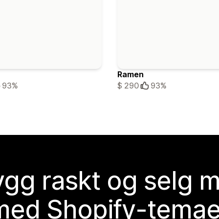
Ramen
93%
$ 290
93%
gg raskt og selg 
med Shopify-temae