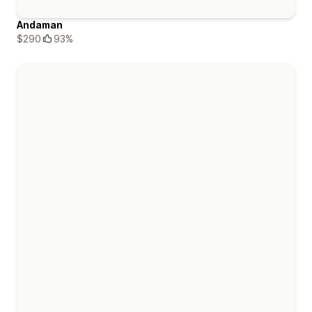
Andaman
$290
93%