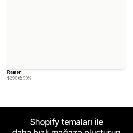
Ramen
$290
93%
Shopify temaları ile
daha hızlı mağaza oluşturun