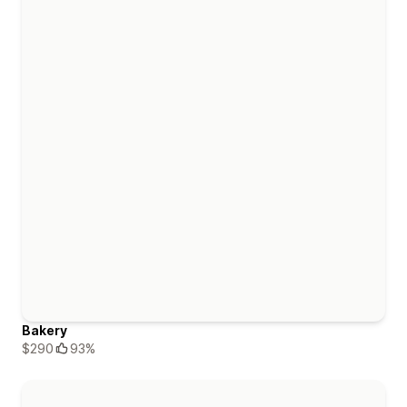
Bakery
$290
93%