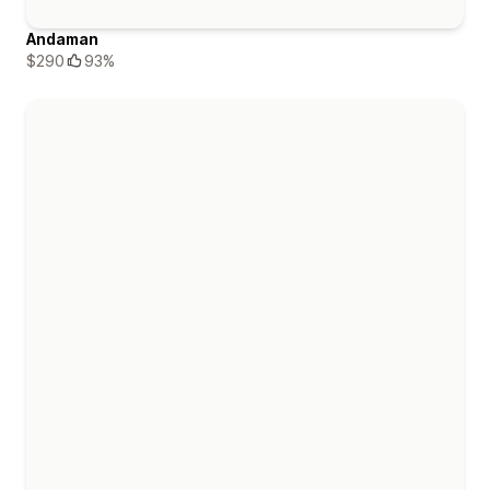
Andaman
$290
93%