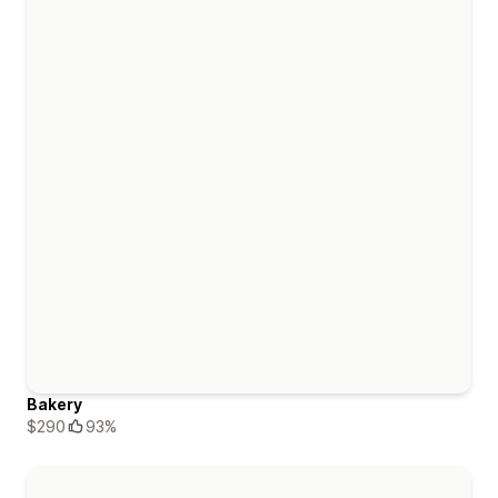
Bakery
$290
93%