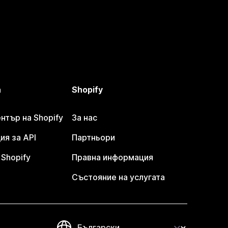
а
Shopify
тър на Shopify
За нас
я за API
Партньори
Shopify
Правна информация
Състояние на услугата