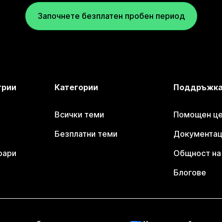
Започнете безплатен пробен период
трии
Категории
Поддръжк
Всички теми
Помощен цен
Безплатни теми
Документаци
оари
Общност на 
Блогове