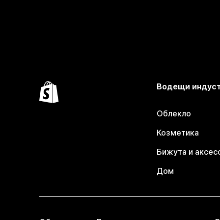
Водещи индус
Облекло
Козметика
Бижута и аксес
Дом