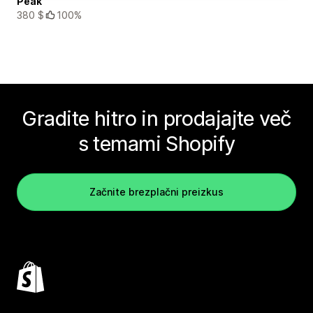
Peak
380 $
100%
Gradite hitro in prodajajte več
s temami Shopify
Začnite brezplačni preizkus