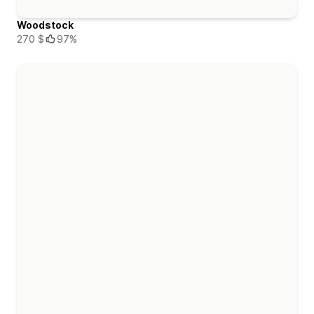
Woodstock
270 $
97%