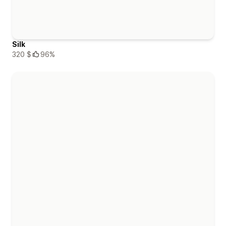
Silk
320 $
96%