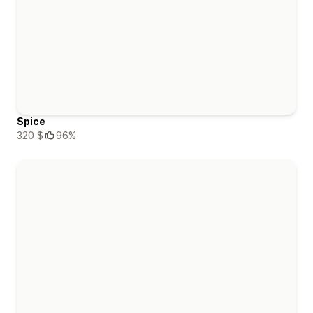
Spice
320 $
96%