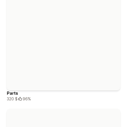
Parts
320 $
96%