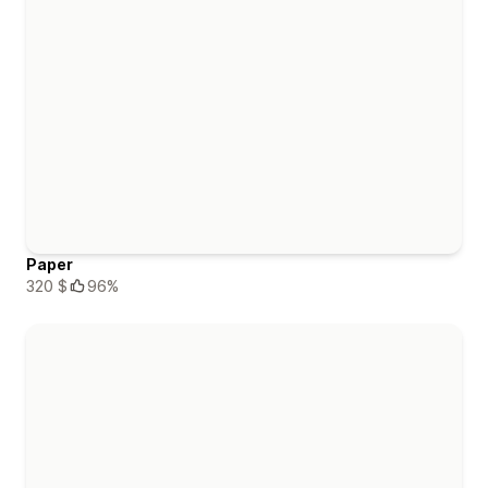
Paper
320 $
96%