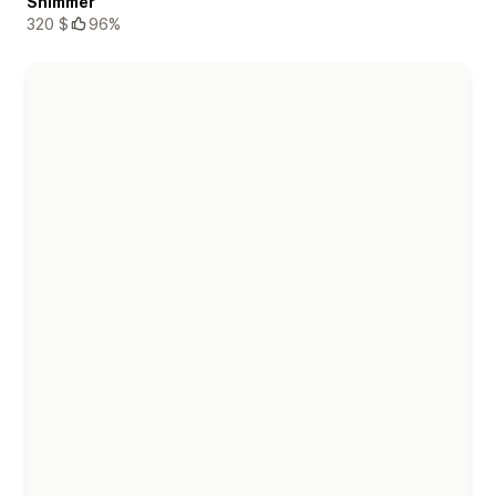
Shimmer
320 $
96%