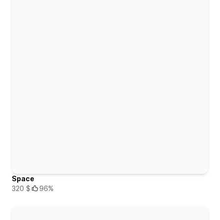
Space
320 $
96%