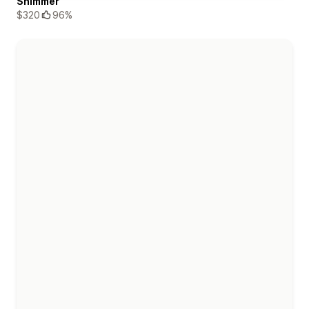
Shimmer
$320
96%