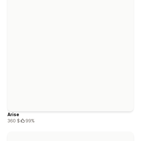
Arise
360 $
99%