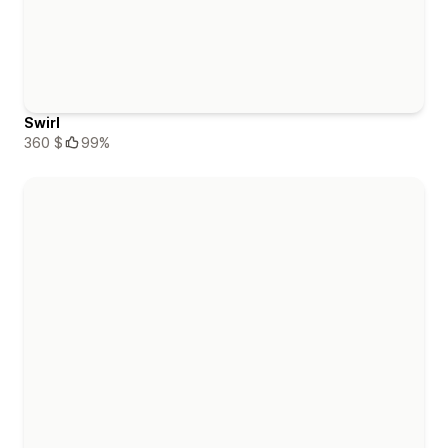
Swirl
360 $
99%