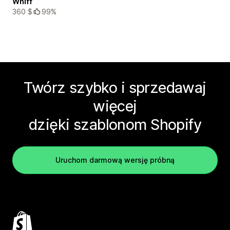
Whiff
360 $
99%
Twórz szybko i sprzedawaj
więcej
dzięki szablonom Shopify
Uruchom darmową wersję próbną