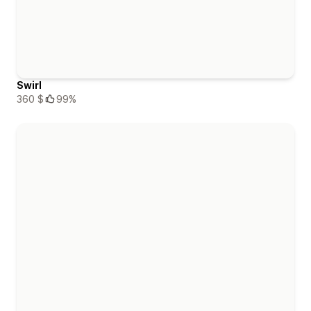
Swirl
360 $
99%