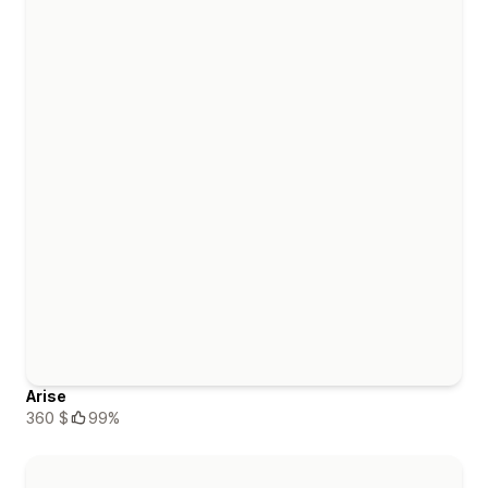
Arise
360 $
99%