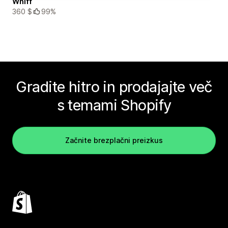
Whiff
360 $
99%
Gradite hitro in prodajajte več
s temami Shopify
Začnite brezplačni preizkus