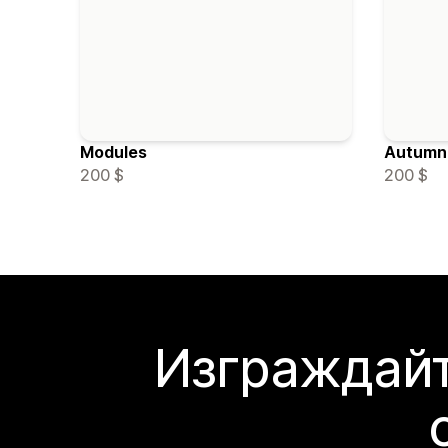
Modules
Autumn
200 $
200 $
Изграждайт