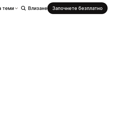
а теми
Влизане
Започнете безплатно