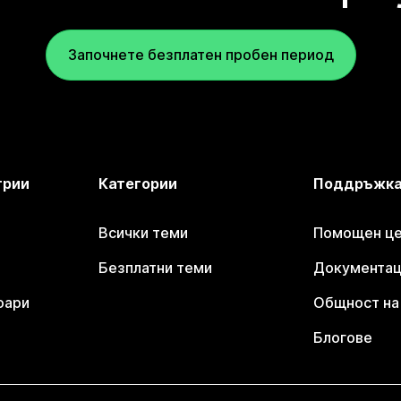
Започнете безплатен пробен период
трии
Категории
Поддръжк
Всички теми
Помощен цен
Безплатни теми
Документаци
оари
Общност на 
Блогове