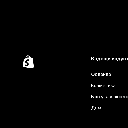
Водещи индус
Облекло
Козметика
Бижута и аксес
Дом