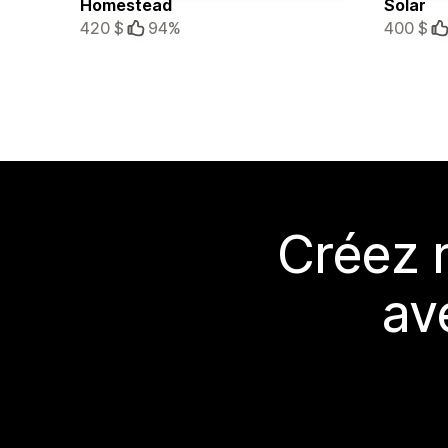
Homestead
Solar
420 $
94%
400 $
Créez 
av