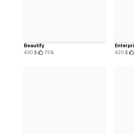
Beautify
Enterpr
430 $
75%
420 $