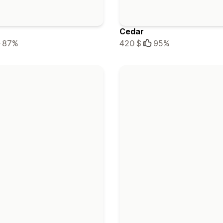
Cedar
87%
420 $
95%