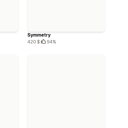
Symmetry
420 $
94%