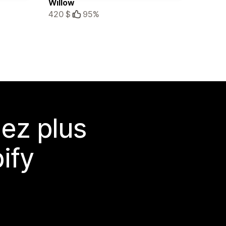
Willow
420 $
95%
ez plus
ify