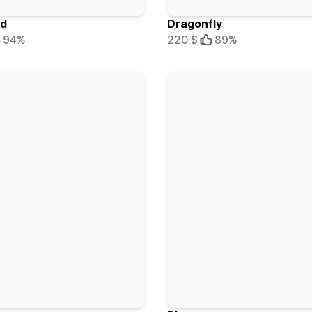
rd
Dragonfly
94%
220 $
89%