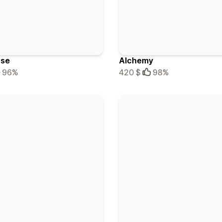
se
Alchemy
96%
420 $
98%