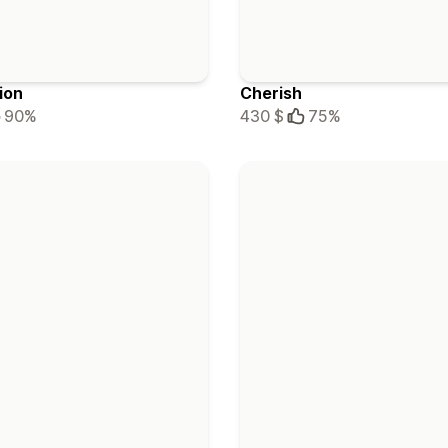
ion
Cherish
90%
430 $
75%