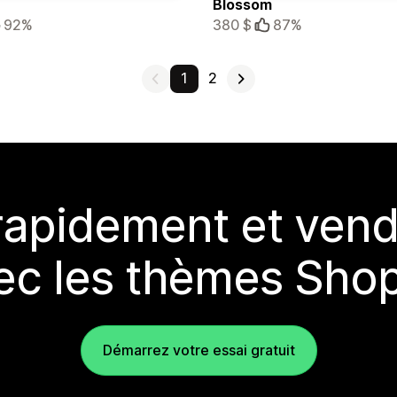
Blossom
92%
380 $
87%
1
2
rapidement et vend
ec les thèmes Shop
Démarrez votre essai gratuit