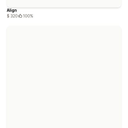
Align
$ 320
100%