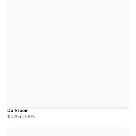
Darkroom
$ 320
100%