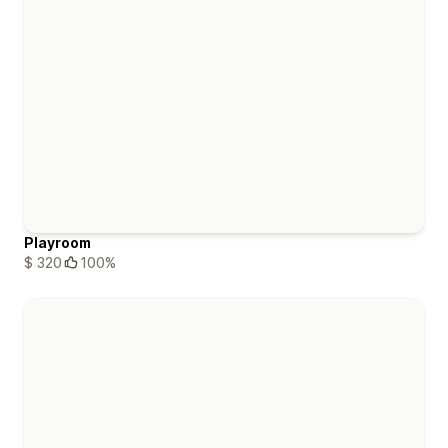
Playroom
$ 320
100%