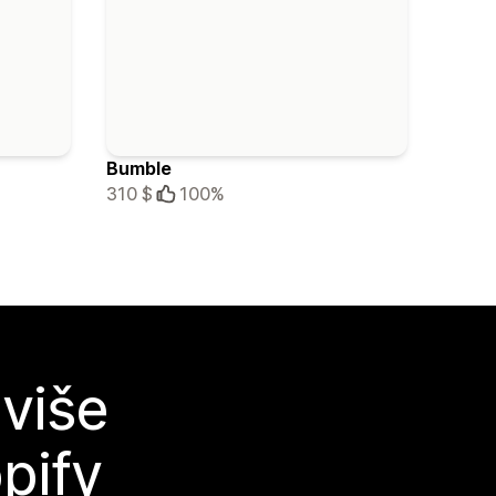
Bumble
310 $
100%
 više
pify