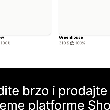
ow
Greenhouse
100%
310 $
100%
ite brzo i prodajte
teme platforme Sho