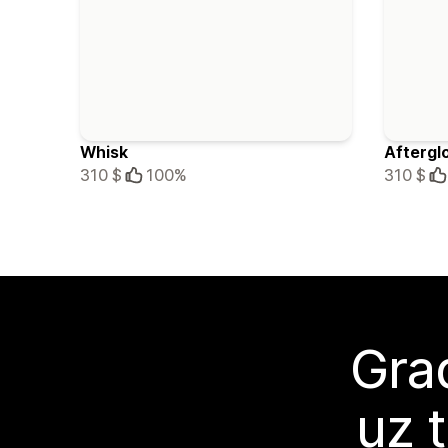
Whisk
Aftergl
310 $
100%
310 $
Grad
uz 