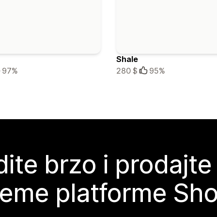
Shale
97%
280 $
95%
ite brzo i prodajte
teme platforme Sho