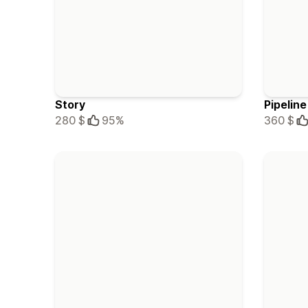
Story
Pipeline
280 $
95%
360 $