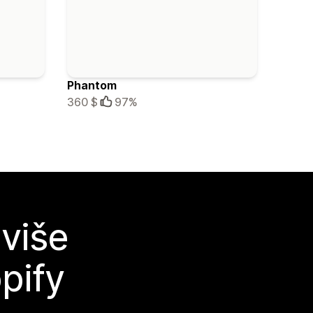
Phantom
360 $
97%
 više
pify