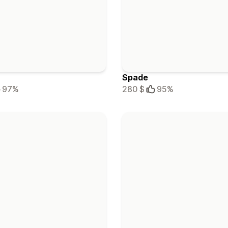
Spade
97%
280 $
95%