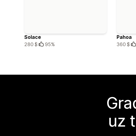
Solace
Pahoa
280 $
95%
360 $
Grad
uz 