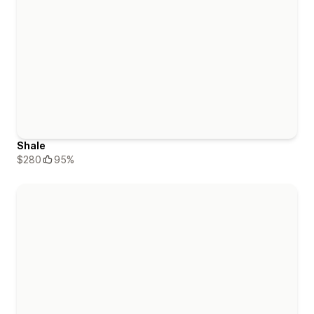
Shale
$280
95%