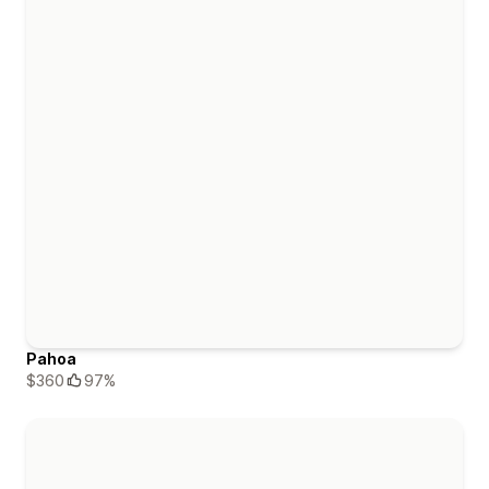
Pahoa
$360
97%