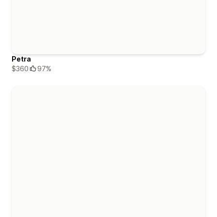
Petra
$360
97%