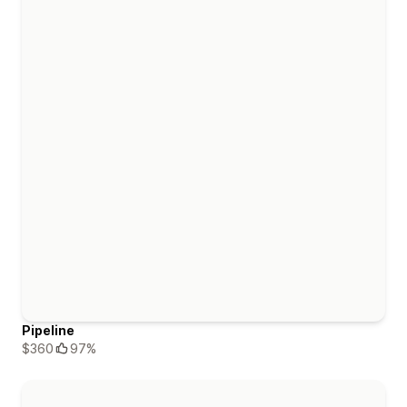
Pipeline
$360
97%