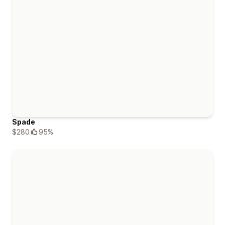
Spade
$280
95%