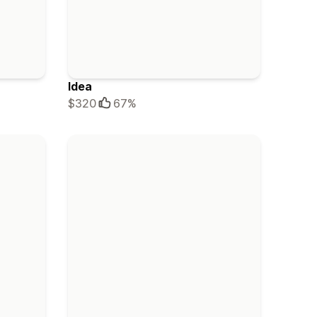
Idea
$320
67%