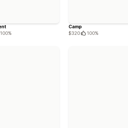
ent
Camp
100%
$320
100%