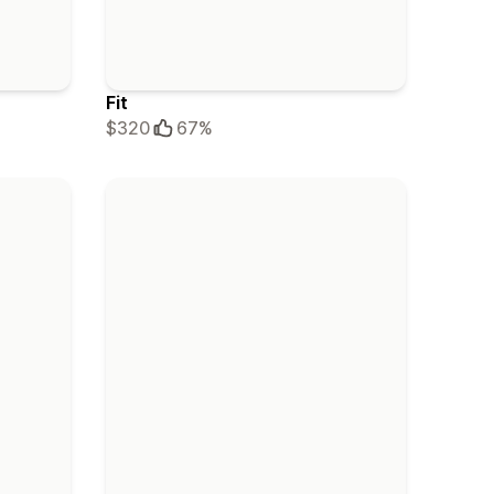
Fit
$320
67%