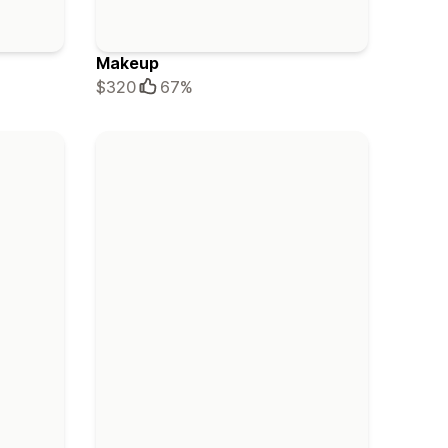
Makeup
$320
67%