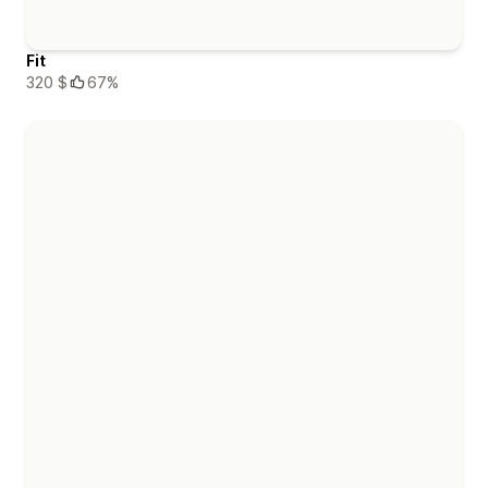
Fit
320 $
67%