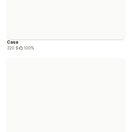
Casa
320 $
100%