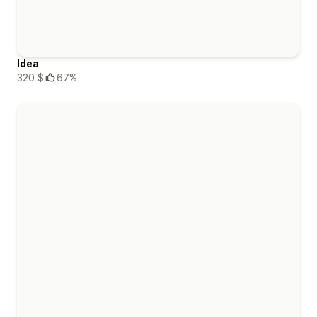
Idea
320 $
67%