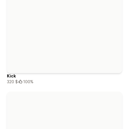
Kick
320 $
100%