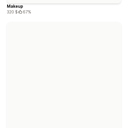
Makeup
320 $
67%