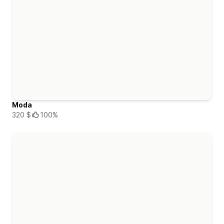
Moda
320 $
100%