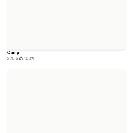
Camp
320 $
100%