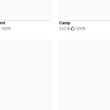
ent
Camp
100%
320 $
100%