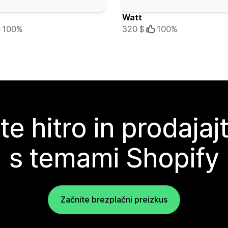
Watt
100%
320 $
100%
te hitro in prodajaj
s temami Shopify
Začnite brezplačni preizkus