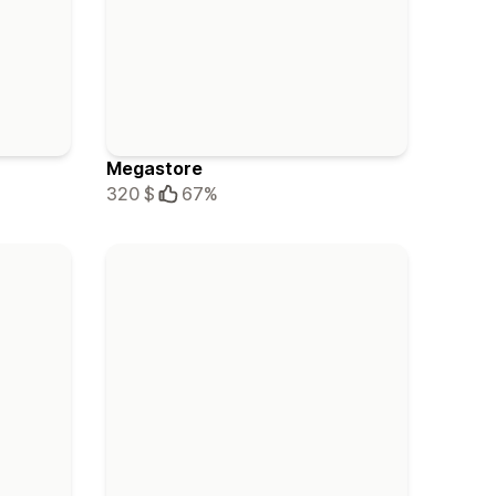
Megastore
320 $
67%