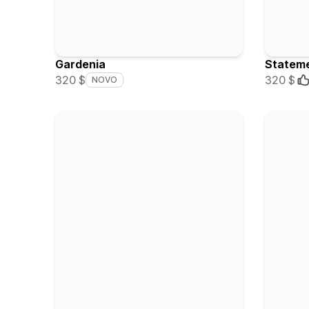
Gardenia
Statem
320 $
320 $
NOVO