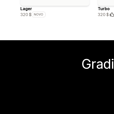
Lager
Turbo
320 $
320 $
NOVO
Gradi