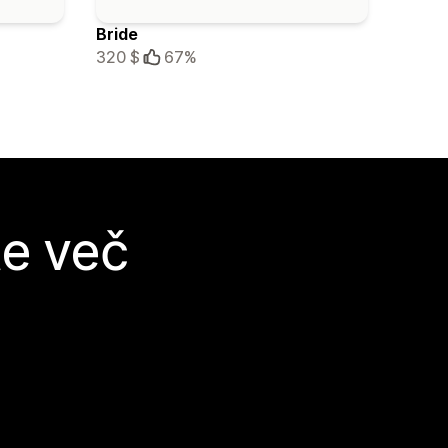
Bride
320 $
67%
te več