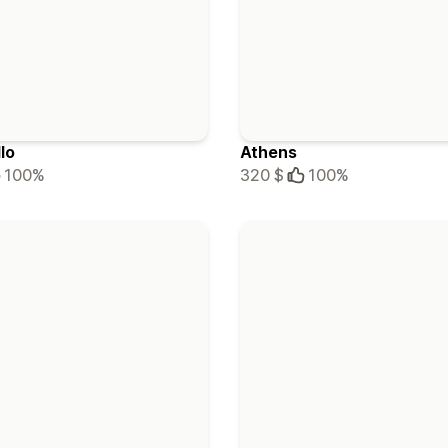
lo
Athens
100%
320 $
100%