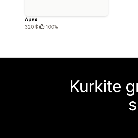
Apex
320 $
100%
Kurkite g
s