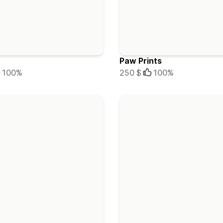
Paw Prints
100%
250 $
100%