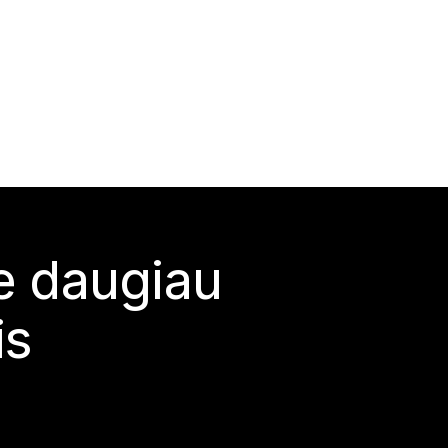
te daugiau
is