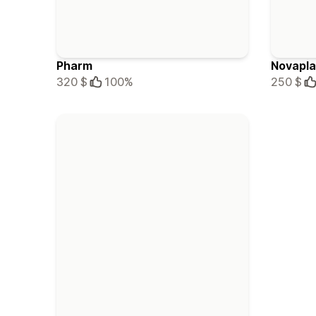
Pharm
Novapla
320 $
100%
250 $