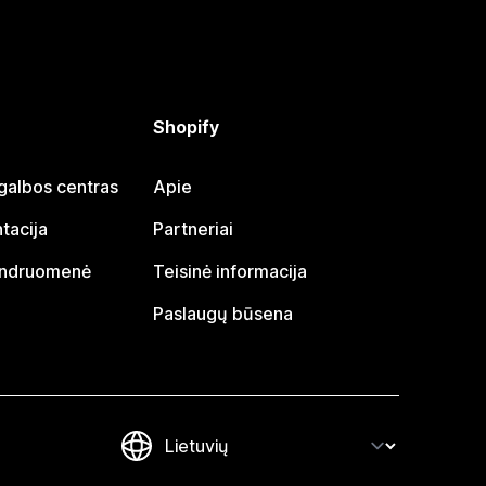
Shopify
galbos centras
Apie
tacija
Partneriai
endruomenė
Teisinė informacija
Paslaugų būsena