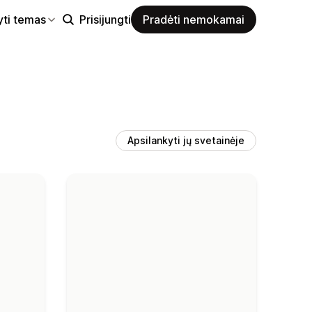
yti temas
Prisijungti
Pradėti nemokamai
Apsilankyti jų svetainėje