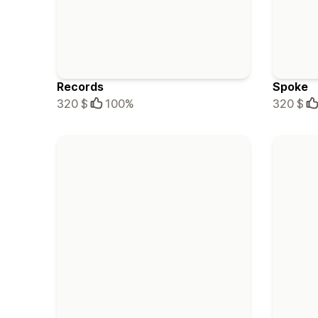
Records
Spoke
320 $
100%
320 $