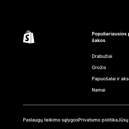
Populiariausios
šakos
Drabužiai
Grožis
Papuošalai ir ak
Namai
Paslaugų teikimo sąlygos
Privatumo politika
Jūsų