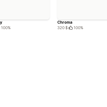
y
Chroma
100%
320 $
100%