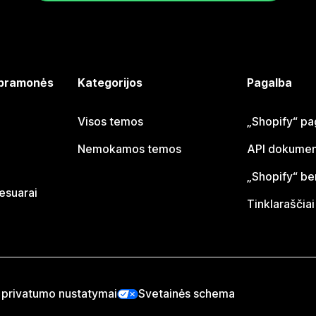
 pramonės
Kategorijos
Pagalba
Visos temos
„Shopify“ pa
Nemokamos temos
API dokumen
„Shopify“ b
sesuarai
Tinklaraščiai
 privatumo nustatymai
Svetainės schema