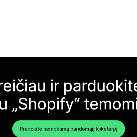
reičiau ir parduoki
u „Shopify“ temom
Pradėkite nemokamą bandomąjį laikotarpį