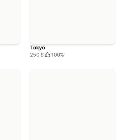
Tokyo
250 $
100%