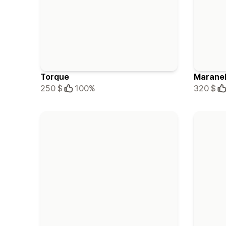
Torque
Maranel
250 $
100%
320 $