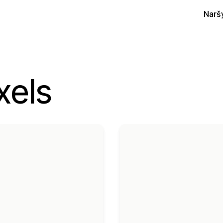
Narš
xels