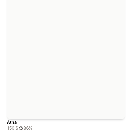
Atna
150 $
86%