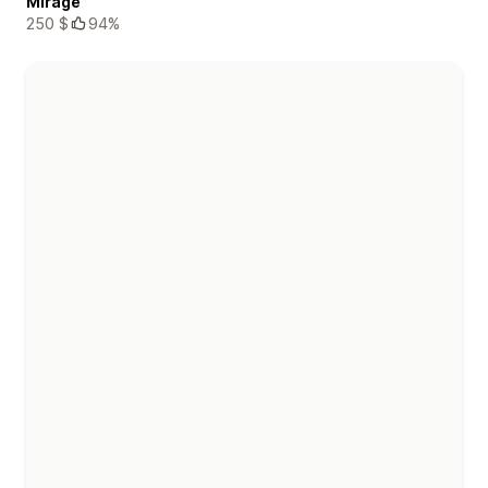
Mirage
250 $
94%