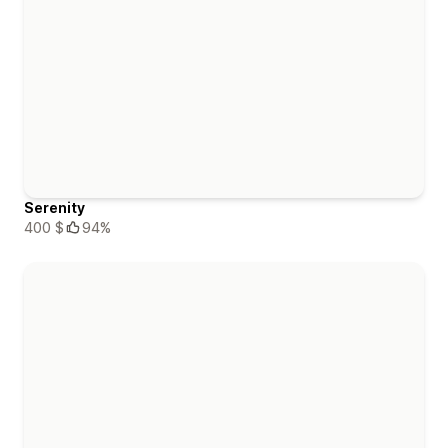
Serenity
400 $
94%