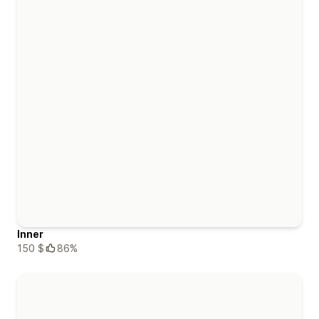
Inner
150 $
86%