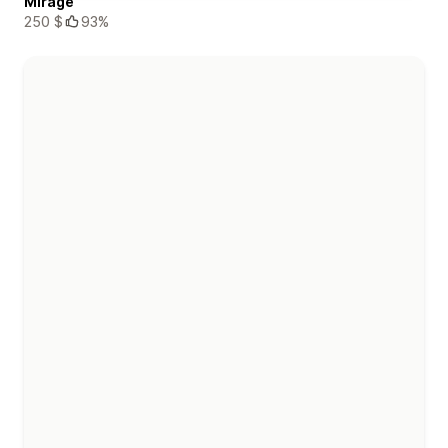
Mirage
250 $
93%