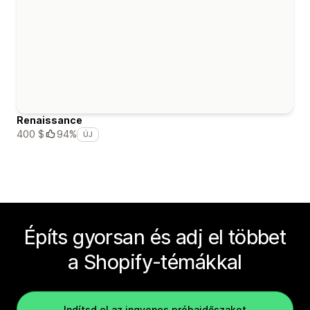
Renaissance
400 $
94%
ÚJ
Építs gyorsan és adj el többet
a Shopify-témákkal
Indítsd el az ingyenes próbaidőszakot