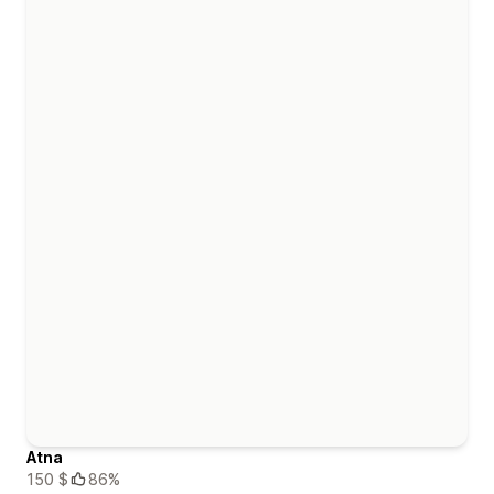
Atna
150 $
86%