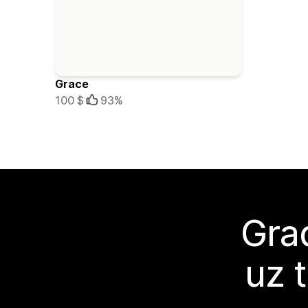
Grace
100 $
93%
Grad
uz 