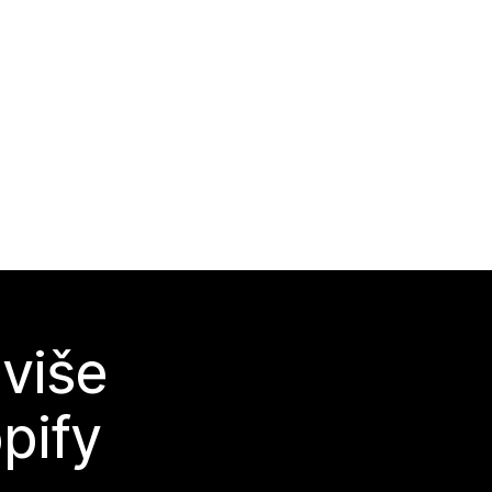
 više
pify