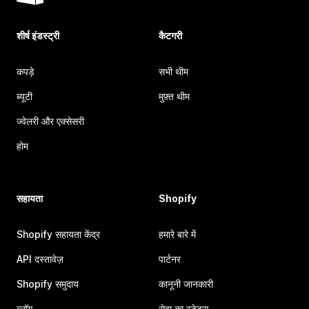
शीर्ष इंडस्ट्री
कैटगरी
कपड़े
सभी थीम
ब्यूटी
मुफ़्त थीम
ज्वेलरी और एक्सेसरी
होम
सहायता
Shopify
Shopify सहायता केंद्र
हमारे बारे में
API दस्तावेज़
पार्टनर
Shopify समुदाय
कानूनी जानकारी
ब्लॉग
सेवा का स्टेटस