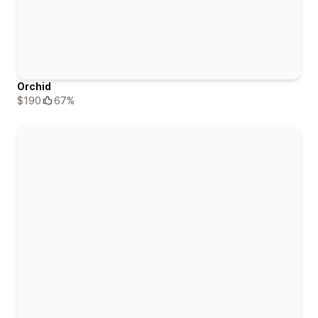
Orchid
$190
67%