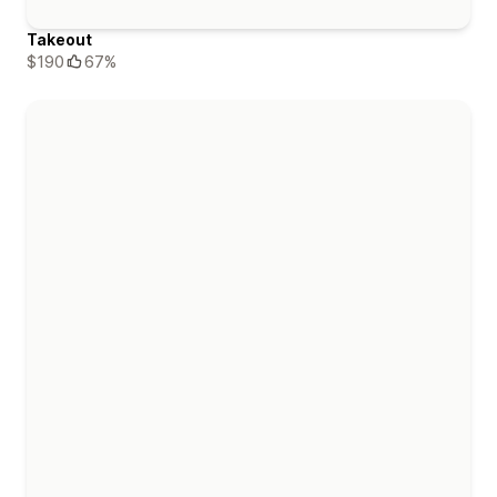
Takeout
$190
67%