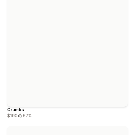
Crumbs
$190
67%