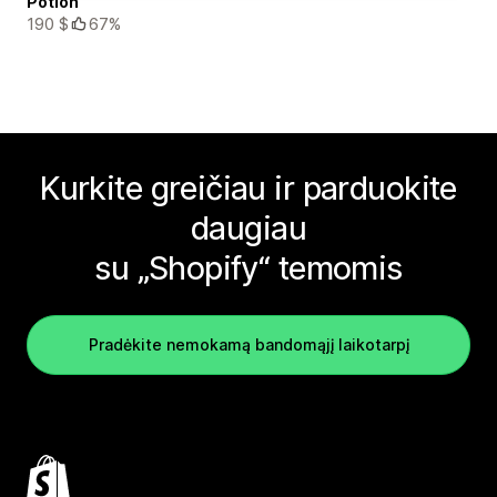
Potion
190 $
67%
Kurkite greičiau ir parduokite
daugiau
su „Shopify“ temomis
Pradėkite nemokamą bandomąjį laikotarpį