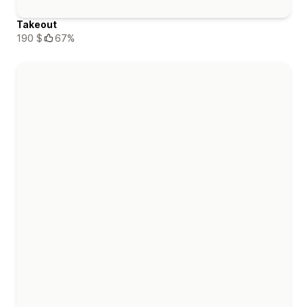
Takeout
190 $
67%