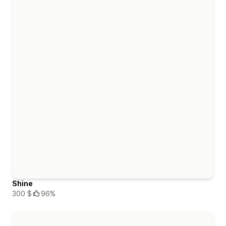
Shine
300 $
96%