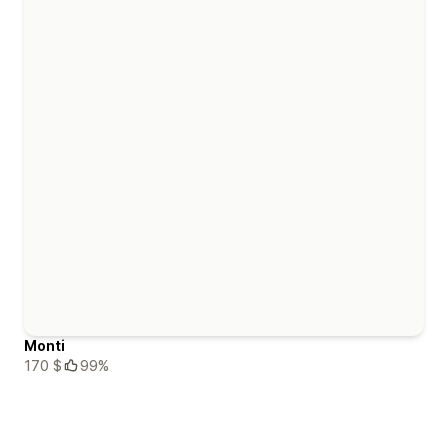
Monti
170 $
99%