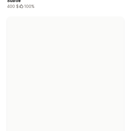
Subtle
400 $
100%