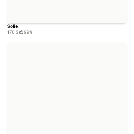
Solie
170 $
99%