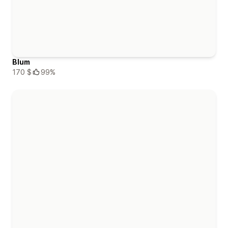
Blum
170 $
99%