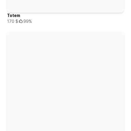
Totem
170 $
99%