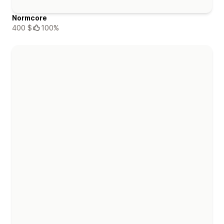
Normcore
400 $
100%