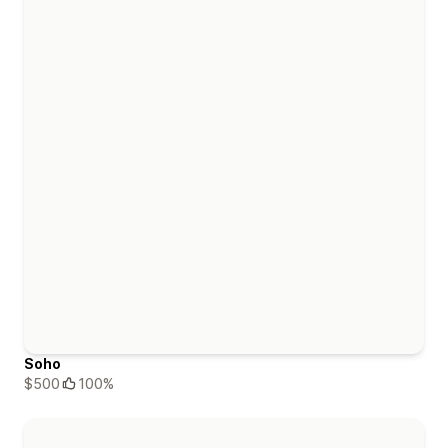
Soho
$500
100%