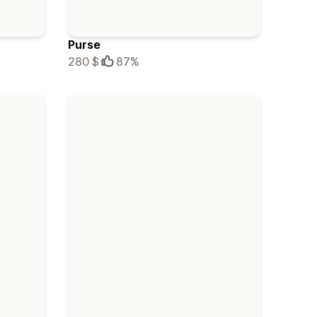
Purse
280 $
87%