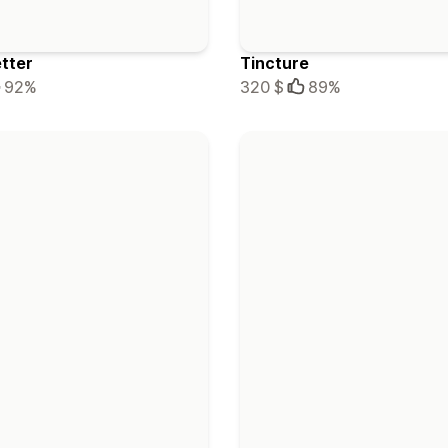
tter
Tincture
92%
320 $
89%