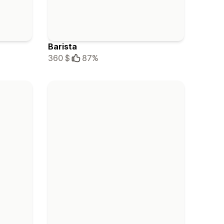
Barista
360 $
87%