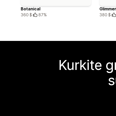
Botanical
Glimme
360 $
87%
380 $
Kurkite g
s