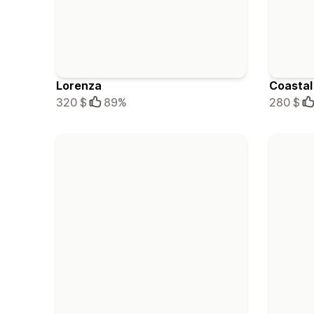
Lorenza
Coastal
320 $
89%
280 $