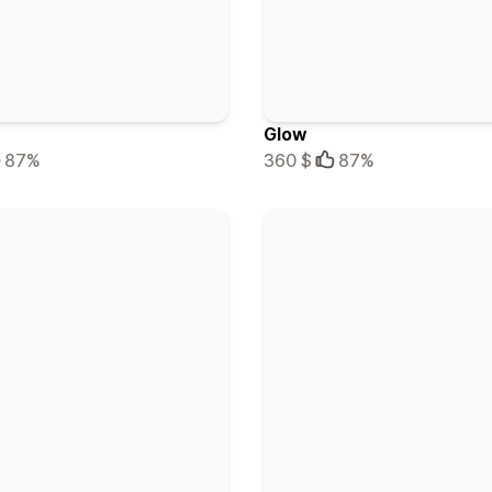
Glow
87%
360 $
87%