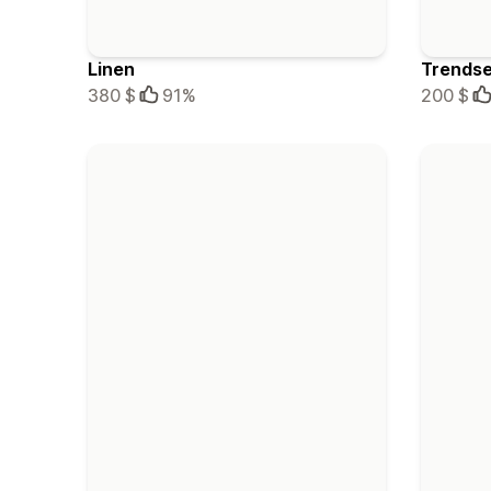
Linen
Trendse
380 $
91%
200 $