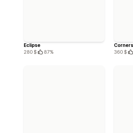
Eclipse
Corner
280 $
87%
360 $