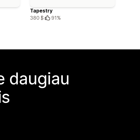
Tapestry
380 $
91%
te daugiau
is