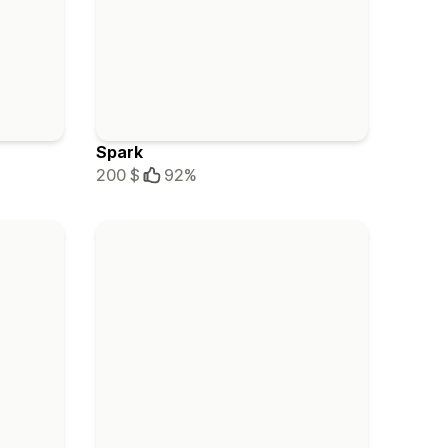
Spark
200 $
92%