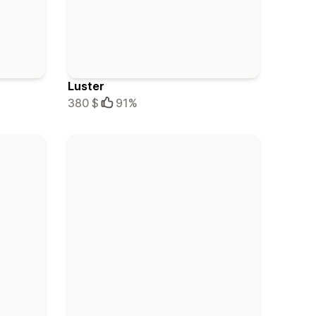
Luster
380 $
91%