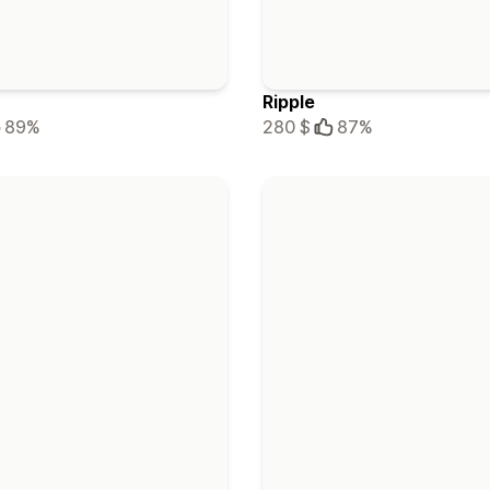
Ripple
89%
280 $
87%