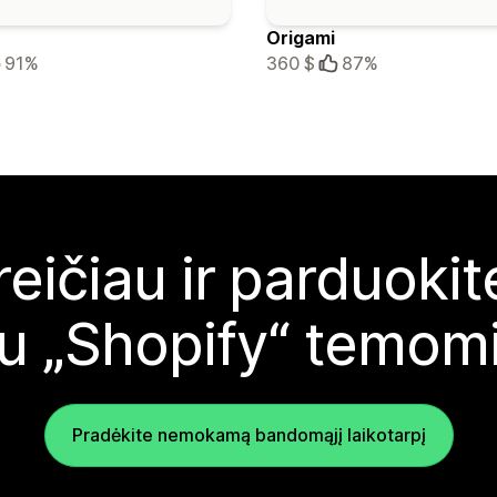
r
Origami
91%
360 $
87%
reičiau ir parduoki
u „Shopify“ temom
Pradėkite nemokamą bandomąjį laikotarpį