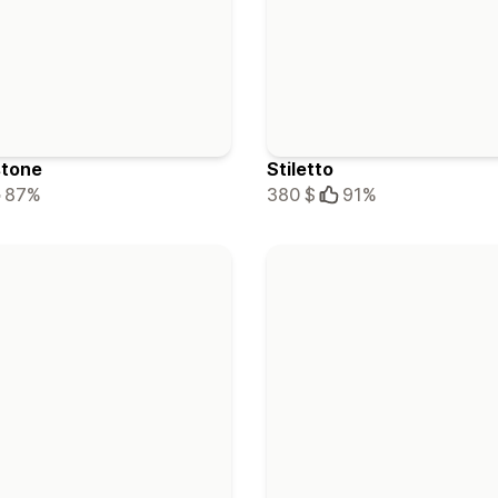
stone
Stiletto
87%
380 $
91%