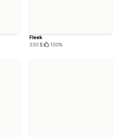
Fleek
330 $
100%