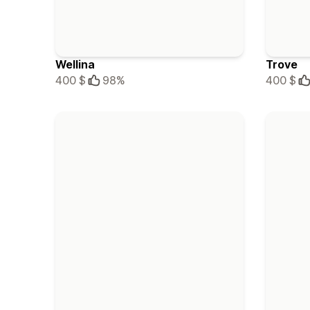
Wellina
Trove
400 $
98%
400 $