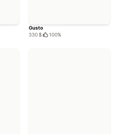
Gusto
330 $
100%