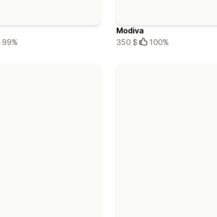
Modiva
99%
350 $
100%