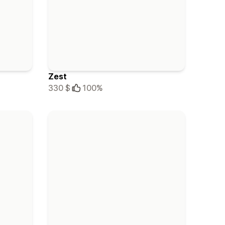
Zest
330 $
100%