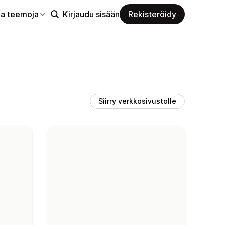
aa teemoja
Kirjaudu sisään
Rekisteröidy
Siirry verkkosivustolle