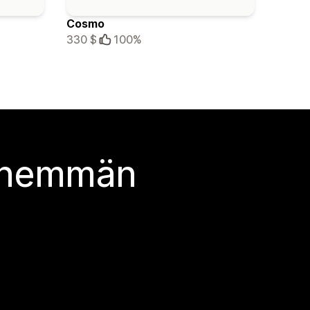
Cosmo
330 $
100%
 enemmän