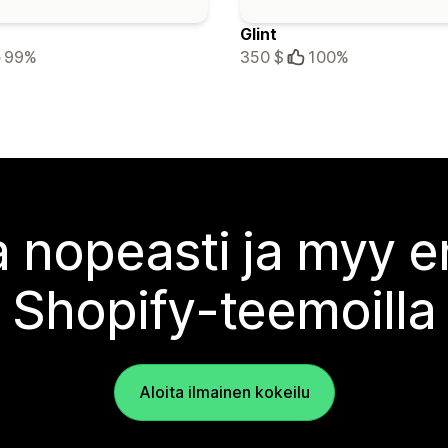
Glint
99%
350 $
100%
 nopeasti ja myy
Shopify-teemoilla
Aloita ilmainen kokeilu