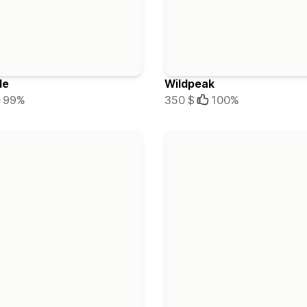
de
Wildpeak
99%
350 $
100%