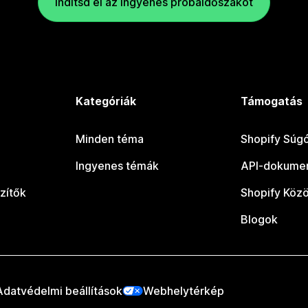
Indítsd el az ingyenes próbaidőszakot
Kategóriák
Támogatás
Minden téma
Shopify Súg
Ingyenes témák
API-dokumen
zítők
Shopify Köz
Blogok
Adatvédelmi beállítások
Webhelytérkép