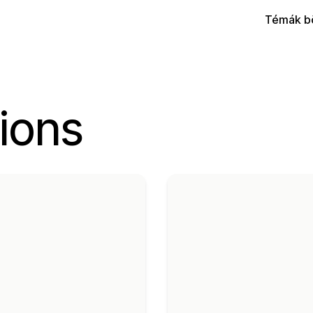
Témák b
ions