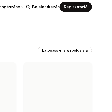
öngészése
Bejelentkezés
Regisztráció
Látogass el a weboldalára