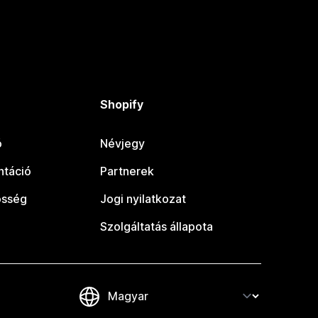
Shopify
ó
Névjegy
táció
Partnerek
össég
Jogi nyilatkozat
Szolgáltatás állapota