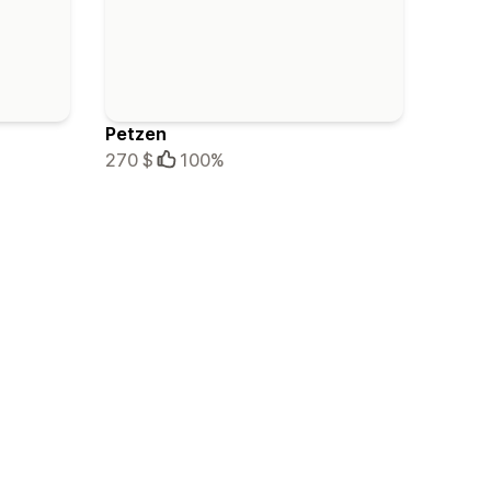
Petzen
270 $
100%