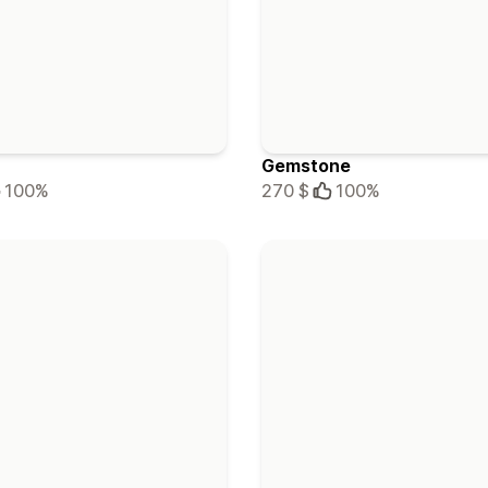
Gemstone
100%
270 $
100%