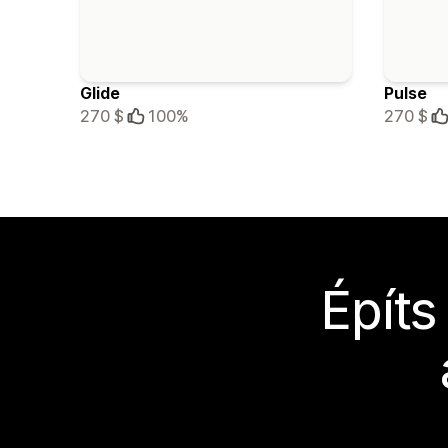
Glide
Pulse
270 $
100%
270 $
Építs