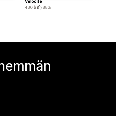
Velocite
430 $
88%
 enemmän