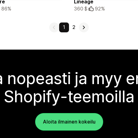
re
Lineage
86%
360 $
92%
1
2
 nopeasti ja myy
Shopify-teemoilla
Aloita ilmainen kokeilu