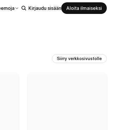
eemoja
Kirjaudu sisään
Aloita ilmaiseksi
Siirry verkkosivustolle