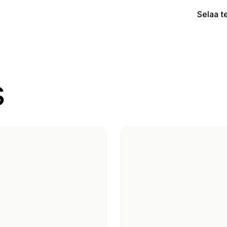
Selaa t
s