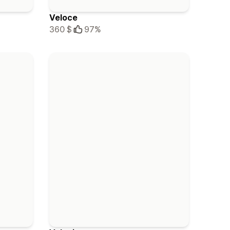
Veloce
360 $
97%