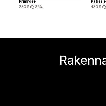
Primrose
Patissie
280 $
86%
430 $
Rakenna