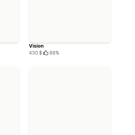
Vision
430 $
88%