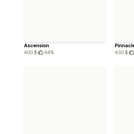
Ascension
Pinnacl
400 $
94%
430 $