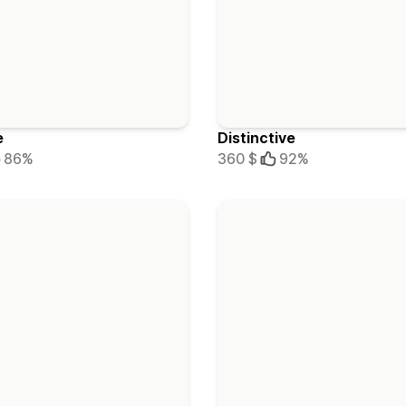
e
Distinctive
86%
360 $
92%