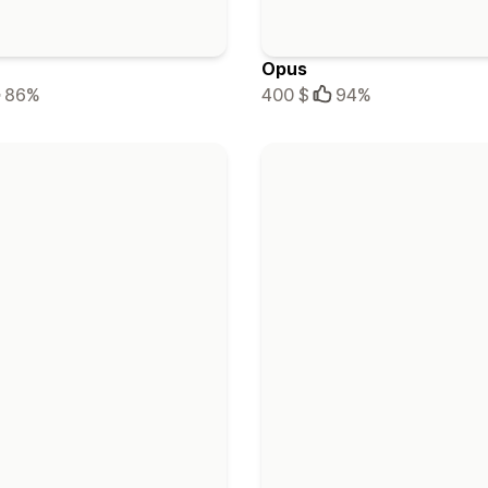
Opus
86%
400 $
94%