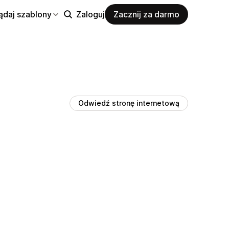
ądaj szablony
Zaloguj
Zacznij za darmo
Odwiedź stronę internetową