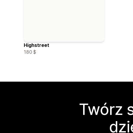
Highstreet
180 $
Twórz s
dzi