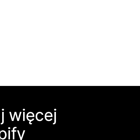
j więcej
pify