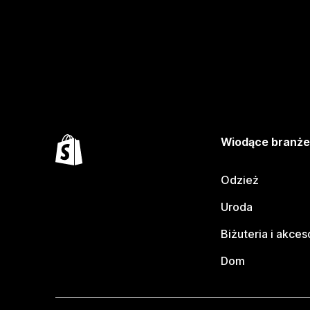
Wiodące branż
Odzież
Uroda
Biżuteria i akces
Dom