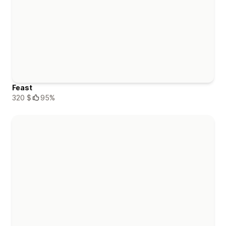
Feast
320 $
95%