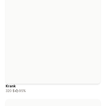
Krank
320 $
95%