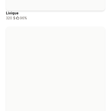
Livique
320 $
96%