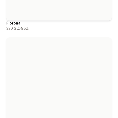
Florona
320 $
95%