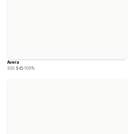
Avera
320 $
100%