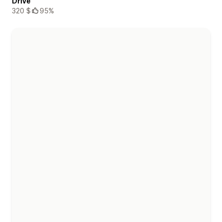
Drive
320 $
95%